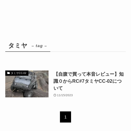
タミヤ
– tag –
【自腹で買って本音レビュー】知
タミヤCC-02
識０からRC#7タミヤCC-02につ
いて
11/15/2023
1