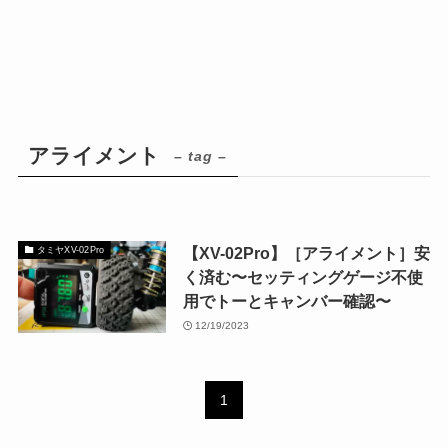
アライメント
– tag –
【XV-02Pro】［アライメント］安
タミヤXV-02Pro
く済む〜セッティングゲージ不使
用でトーとキャンバー確認〜
12/19/2023
1