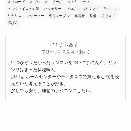
オフロード
オプション
サーボ
タミヤ
デフ
トルクツイスト対策
バッテリー
プロポ
ベアリング
ラジコン
リヤサス
レシーバー
充電ケーブル
充電器
整備
組み立て
選び方
つりふぁす
フリーランス見習い(憧れ)
いつかやりたかったラジコンをついに手に入れ、ガッ
ツリはまった多趣味人。
汎用品(ホームセンターやモノタロウで買えるもの)を使
えないか考えることが好き。
少しでも安く、理想のラジコンにしたい。